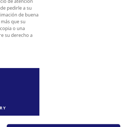
icio de atención
de pedirle a su
stimación de buena
0 más que su
 copia o una
re su derecho a
RY