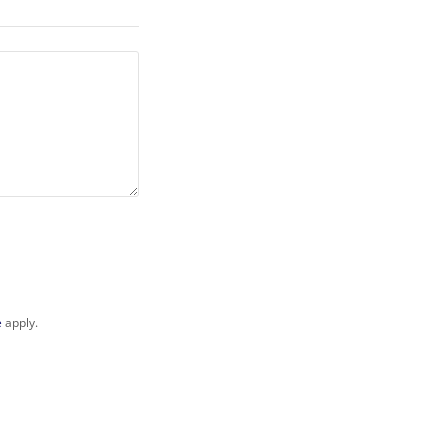
e
apply.