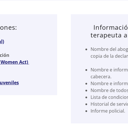
iones:
Informació
terapeuta a
l)
Nombre del abog
ción
copia de la decla
t Women Act)
Nombre e informa
cabecera.
juveniles
Nombre e informa
Nombre de todos
Lista de condici
Historial de servi
Informe policial.